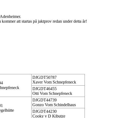
Adenheimer.
kommer att startas på jaktprov redan under detta år!
DJGDT50787
Xaver Vom Schnepfeneck
94
hnepfeneck
DJGDT46455
Otti Vom Schnepfeneck
DJGDT44739
Gonzo Vom Schindelhaus
01
gelhütte
DJGDT44230
Cooky v D Kibutze