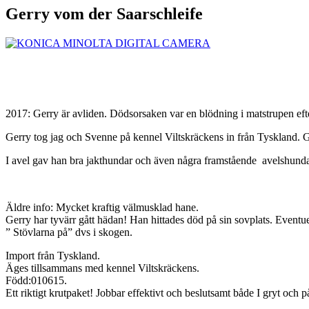
Gerry vom der Saarschleife
2017: Gerry är avliden. Dödsorsaken var en blödning i matstrupen efte
Gerry tog jag och Svenne på kennel Viltskräckens in från Tyskland. 
I avel gav han bra jakthundar och även några framstående avelshunda
Äldre info: Mycket kraftig välmusklad hane.
Gerry har tyvärr gått hädan! Han hittades död på sin sovplats. Eventue
” Stövlarna på” dvs i skogen.
Import från Tyskland.
Äges tillsammans med kennel Viltskräckens.
Född:010615.
Ett riktigt krutpaket! Jobbar effektivt och beslutsamt både I gryt och på