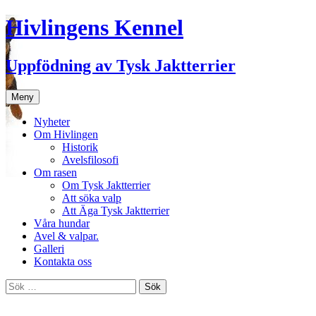
Hivlingens Kennel
Uppfödning av Tysk Jaktterrier
Hoppa
Meny
till
innehåll
Nyheter
Om Hivlingen
Historik
Avelsfilosofi
Om rasen
Om Tysk Jaktterrier
Att söka valp
Att Äga Tysk Jaktterrier
Våra hundar
Avel & valpar.
Galleri
Kontakta oss
Sök
efter: