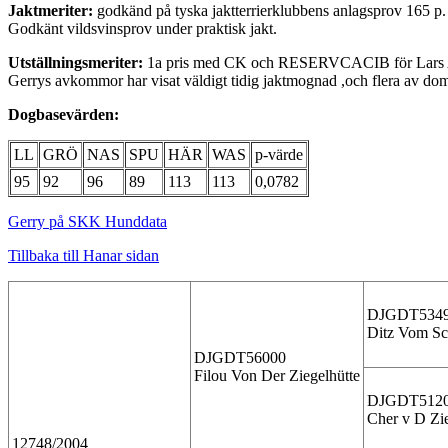
Jaktmeriter:
godkänd på tyska jaktterrierklubbens anlagsprov 165 p.
Godkänt vildsvinsprov under praktisk jakt.
Utställningsmeriter:
1a pris med CK och RESERVCACIB för Lars 
Gerrys avkommor har visat väldigt tidig jaktmognad ,och flera av dom 
Dogbasevärden:
LL
GRÖ
NAS
SPU
HÄR
WAS
p-värde
95
92
96
89
113
113
0,0782
Gerry på SKK Hunddata
Tillbaka till Hanar sidan
DJGDT534
Ditz Vom Sc
DJGDT56000
Filou Von Der Ziegelhütte
DJGDT512
Cher v D Zie
12748/2004