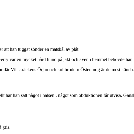
r att han tuggat sönder en matskål av plåt.
Gerry var en mycket hård hund på jakt och även i hemmet behövde han e
r där Viltskräckens Örjan och kullbrodern Östen nog är de mest kända.
llt har han satt något i halsen , något som obduktionen får utvisa. Gan
 gris.