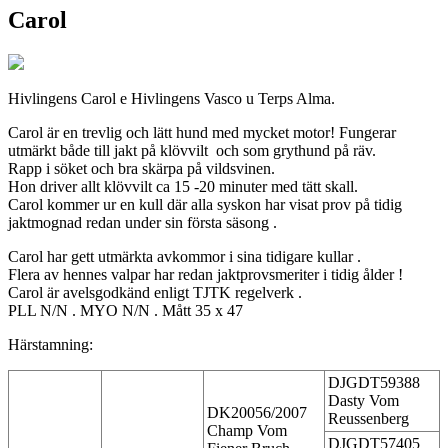
Carol
Hivlingens Carol e Hivlingens Vasco u Terps Alma.
Carol är en trevlig och lätt hund med mycket motor! Fungerar
utmärkt både till jakt på klövvilt och som grythund på räv.
Rapp i söket och bra skärpa på vildsvinen.
Hon driver allt klövvilt ca 15 -20 minuter med tätt skall.
Carol kommer ur en kull där alla syskon har visat prov på tidig
jaktmognad redan under sin första säsong .
Carol har gett utmärkta avkommor i sina tidigare kullar .
Flera av hennes valpar har redan jaktprovsmeriter i tidig ålder !
Carol är avelsgodkänd enligt TJTK regelverk .
PLL N/N . MYO N/N . Mått 35 x 47
Härstamning:
DJGDT59388
Dasty Vom
DK20056/2007
Reussenberg
Champ Vom
DJGDT57405