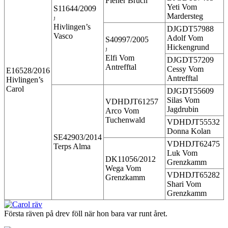
Fiener Bruch
Yeti Vom
S11644/2009
Mardersteg
J
Hivlingen’s
DJGDT57988
Vasco
Adolf Vom
S40997/2005
Hickengrund
J
Elfi Vom
DJGDT57209
Antrefftal
Cessy Vom
E16528/2016
Antrefftal
Hivlingen’s
Carol
DJGDT55609
Silas Vom
VDHDJT61257
Jagdrubin
Arco Vom
Tuchenwald
VDHDJT55532
Donna Kolan
SE42903/2014
VDHDJT62475
Terps Alma
Luk Vom
DK11056/2012
Grenzkamm
Wega Vom
VDHDJT65282
Grenzkamm
Shari Vom
Grenzkamm
Första räven på drev föll när hon bara var runt året.