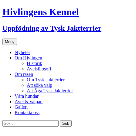
Hivlingens Kennel
Uppfödning av Tysk Jaktterrier
Hoppa
Meny
till
innehåll
Nyheter
Om Hivlingen
Historik
Avelsfilosofi
Om rasen
Om Tysk Jaktterrier
Att söka valp
Att Äga Tysk Jaktterrier
Våra hundar
Avel & valpar.
Galleri
Kontakta oss
Sök
efter: