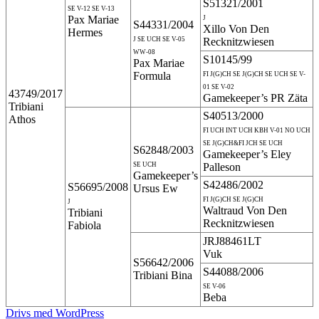
S51321/2001
SE V-12 SE V-13
Pax Mariae
J
S44331/2004
Xillo Von Den
Hermes
J SE UCH SE V-05
Recknitzwiesen
WW-08
S10145/99
Pax Mariae
Formula
FI J(G)CH SE J(G)CH SE UCH SE V-
01 SE V-02
43749/2017
Gamekeeper’s PR Zäta
Tribiani
S40513/2000
Athos
FI UCH INT UCH KBH V-01 NO UCH
SE J(G)CH&FI JCH SE UCH
S62848/2003
Gamekeeper’s Eley
SE UCH
Palleson
Gamekeeper’s
S42486/2002
S56695/2008
Ursus Ew
FI J(G)CH SE J(G)CH
J
Waltraud Von Den
Tribiani
Recknitzwiesen
Fabiola
JRJ88461LT
Vuk
S56642/2006
S44088/2006
Tribiani Bina
SE V-06
Beba
Drivs med WordPress