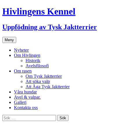
Hivlingens Kennel
Uppfödning av Tysk Jaktterrier
Hoppa
Meny
till
innehåll
Nyheter
Om Hivlingen
Historik
Avelsfilosofi
Om rasen
Om Tysk Jaktterrier
Att söka valp
Att Äga Tysk Jaktterrier
Våra hundar
Avel & valpar.
Galleri
Kontakta oss
Sök
efter: