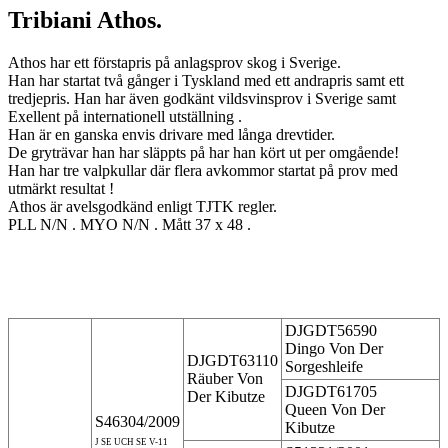
Tribiani Athos.
Athos har ett förstapris på anlagsprov skog i Sverige.
Han har startat två gånger i Tyskland med ett andrapris samt ett
tredjepris. Han har även godkänt vildsvinsprov i Sverige samt
Exellent på internationell utställning .
Han är en ganska envis drivare med långa drevtider.
De gryträvar han har släppts på har han kört ut per omgående!
Han har tre valpkullar där flera avkommor startat på prov med
utmärkt resultat !
Athos är avelsgodkänd enligt TJTK regler.
PLL N/N . MYO N/N . Mått 37 x 48 .
DJGDT56590
Dingo Von Der
DJGDT63110
Sorgeshleife
Räuber Von
DJGDT61705
Der Kibutze
Queen Von Der
S46304/2009
Kibutze
J SE UCH SE V-11